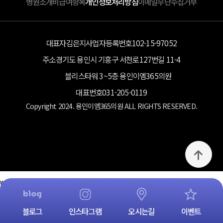
병원소개
비급여항목
개인정보처리방침
이메일무단수집거부
대표자
김은지
사업자등록번호
102-15-97052
주소
경기도 용인시 기흥구 서천로127번길 11-4
블리스타워 3~5층 용인이엠365의원
대표번호
031-205-0119
Copyright 2024. 용인이엠365의원 ALL RIGHTS RESERVED.
Warning
: include_once(/home/ec2-user/yiem365_web/www/mobile/tail.sub.php): Failed to open stream: No
such file or directory in
/home/ec2-user/yiem365_web/www/subpage.php
on line
28
Warning
: include_once(): Failed opening '/home/ec2-user/yiem365_web/www/mobile/tail.sub.php' for inclusion
블로그
인스타그램
오시는길
이벤트
(include_path='.:/usr/share/pear:/usr/share/php') in
/home/ec2-user/yiem365_web/www/subpage.php
on line
28