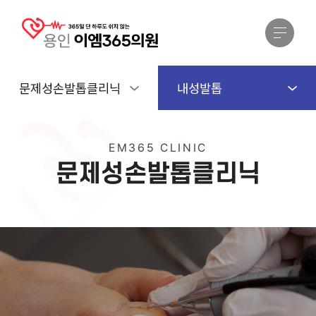
문제성손발톱클리닉
내성발톱
EM365 CLINIC
문
제
성
손
발
톱
클
리
닉