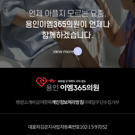
언제 아플지 모르는 요즘,
용인이엠365의원이 언제나
함께하겠습니다.
view more
병원소개
비급여항목
개인정보처리방침
이메일무단수집거부
대표자
김은지
사업자등록번호
102-15-97052