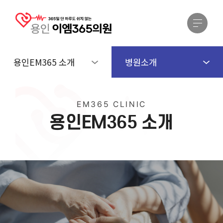
용인EM365 소개
병원소개
EM365 CLINIC
용
인
E
M
3
6
5
소
개