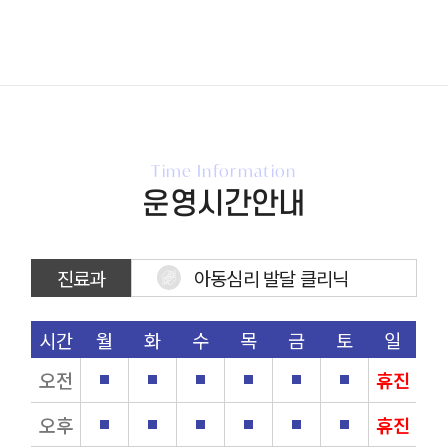
Time Information
운영시간안내
진료과
아동심리 발달 클리닉
시간
월
화
수
목
금
토
일
오전
휴진
오후
휴진