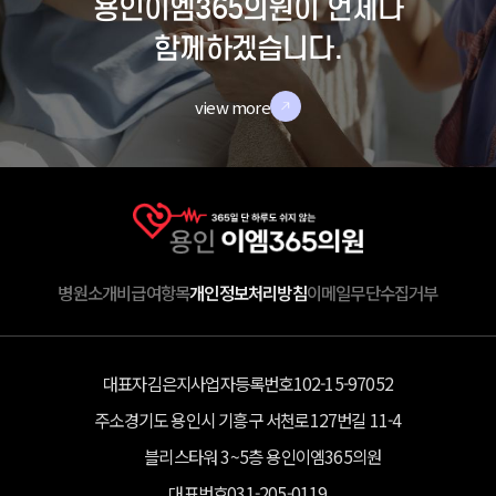
용인이엠365의원이 언제나
함께하겠습니다.
view more
병원소개
비급여항목
개인정보처리방침
이메일무단수집거부
대표자
김은지
사업자등록번호
102-15-97052
주소
경기도 용인시 기흥구 서천로127번길 11-4
블리스타워 3~5층 용인이엠365의원
대표번호
031-205-0119