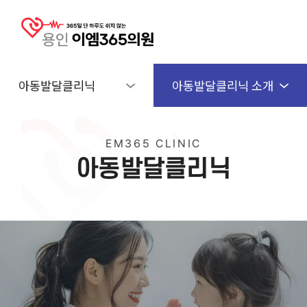
아동발달클리닉
아동발달클리닉 소개
EM365 CLINIC
아
동
발
달
클
리
닉