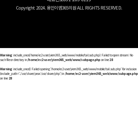
Copyright 2024. 용인이엠365의원 ALL RIGHTS RESERVED.
Warning
: include_once(/home/ec2-user/yiem365_web/www/mobile/tail.sub.php): Failed to open stream: No
such file or directory in
/home/ec2-user/yiem365_web/www/subpage.php
on line
28
Warning
: include_once(): Failed opening '/home/ec2-user/yiem365_web/www/mobile/tail.sub.php' for inclusion
(include_path='.:/usr/share/pear:/usr/share/php') in
/home/ec2-user/yiem365_web/www/subpage.php
on line
28