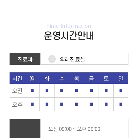
Time Information
운영시간안내
진료과
외래진료실
시간
월
화
수
목
금
토
일
오전
오후
오전 09:00 ~ 오후 09:00