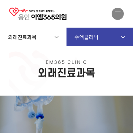
외래진료과목
수액클리닉
EM365 CLINIC
외
래
진
료
과
목