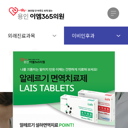
외래진료과목
이비인후과
EM365 CLINIC
외
래
진
료
과
목