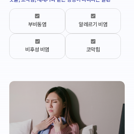
부비동염
알레르기 비염
비후성 비염
코막힘