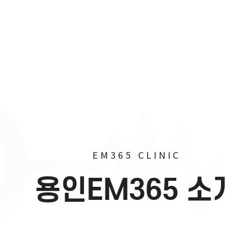
EM365 CLINIC
용
인
E
M
3
6
5
소