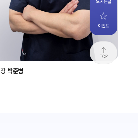
오시는길
이벤트
원장
박준병