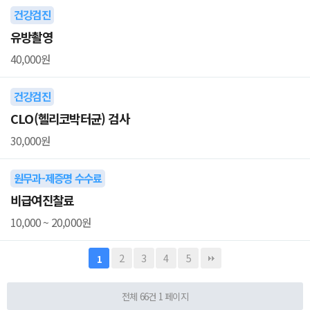
건강검진
유방촬영
40,000원
건강검진
CLO(헬리코박터균) 검사
30,000원
원무과-제증명 수수료
비급여진찰료
10,000 ~ 20,000원
2
3
4
5
1
전체 66건
1 페이지