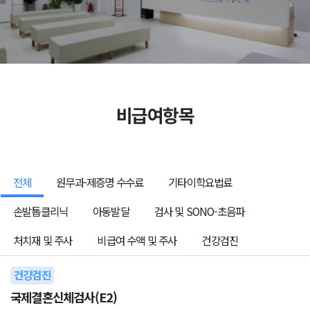
비급여항목
전체
원무과-제증명 수수료
기타이학요법료
손발톱클리닉
아동발달
검사 및 SONO-초음파
처치재 및 주사
비급여 수액 및 주사
건강검진
건강검진
국제결혼신체검사(E2)