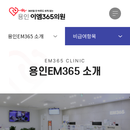
용인EM365 소개
비급여항목
EM365 CLINIC
용
인
E
M
3
6
5
소
개