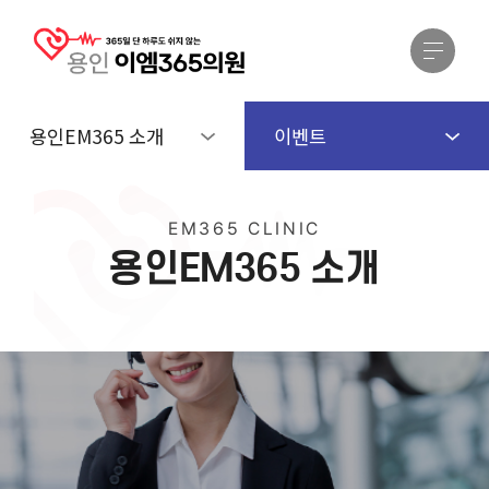
용인EM365 소개
이벤트
EM365 CLINIC
용
인
E
M
3
6
5
소
개