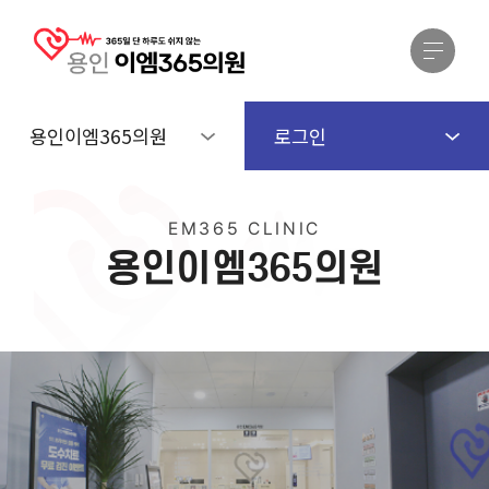
용인이엠365의원
로그인
EM365 CLINIC
용
인
이
엠
3
6
5
의
원